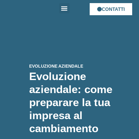
CONTATTI
Chi siamo
E-Learning
Spazio Mudai
Mudai Talent
EVOLUZIONE AZIENDALE
Evoluzione
aziendale: come
preparare la tua
impresa al
cambiamento