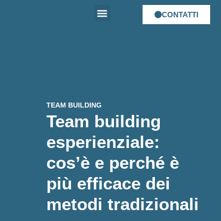
CONTATTI
Chi siamo
E-Learning
Spazio Mudai
Mudai Talent
TEAM BUILDING
Team building
esperienziale:
cos’è e perché è
più efficace dei
metodi tradizionali