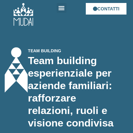
CONTATTI
Chi siamo
E-Learning
Spazio Mudai
Mudai Talent
TEAM BUILDING
Team building
esperienziale per
aziende familiari:
rafforzare
relazioni, ruoli e
visione condivisa